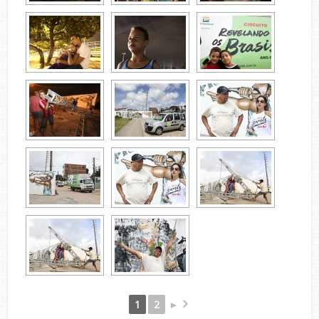
1
2
►