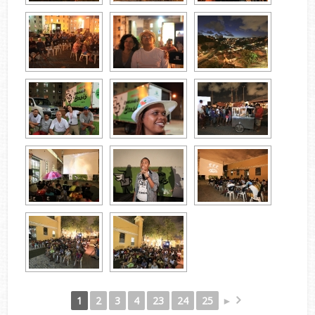
1
2
3
4
23
24
25
►