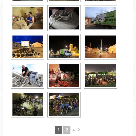
1
2
►